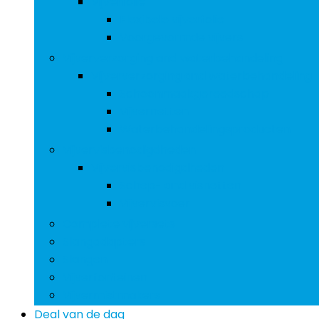
Vijverfolie
Flexibele vijverfolie
Voorgevormde vijvers
Vijververzorging and waterbehandeling
Vijververzorging and waterbehandeling
Schoonmaakgereedschap
Vijvernetten
Waterbehandelingsproducten
Vijvervisbenodigdheden
Vijvervisbenodigdheden
Schep- and visnetten
Vijvervisvoer
Complete vijversets
Slangadapters
Slangen
Vijverfonteinen
Vijvermistmakers
Deal van de dag