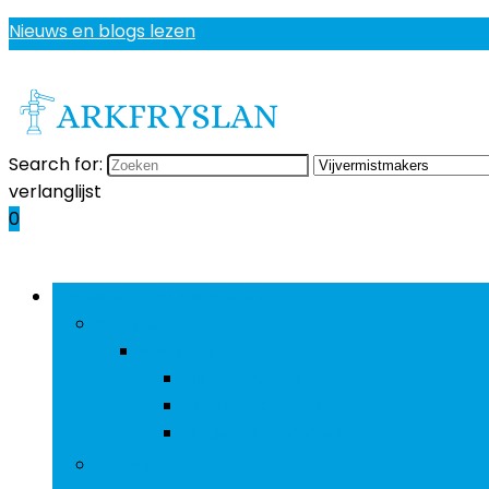
Nieuws en blogs lezen
Search for:
verlanglijst
0
Bladeren door rubrieken
Pompen
Pompen
Filterpompen
Fonteinpompen
Hogedrukpompen
Vijverfolie