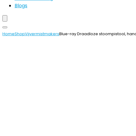
Blogs
Home
Shop
Vijvermistmakers
Blue-ray Draadloze stoompistool, handh