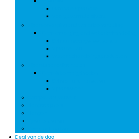
Vijverfolie
Flexibele vijverfolie
Voorgevormde vijvers
Vijververzorging and waterbehandeling
Vijververzorging and waterbehandeling
Schoonmaakgereedschap
Vijvernetten
Waterbehandelingsproducten
Vijvervisbenodigdheden
Vijvervisbenodigdheden
Schep- and visnetten
Vijvervisvoer
Complete vijversets
Slangadapters
Slangen
Vijverfonteinen
Vijvermistmakers
Deal van de dag