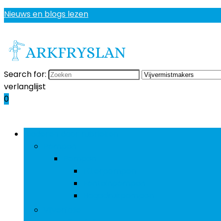
Nieuws en blogs lezen
Search for:
verlanglijst
0
Bladeren door rubrieken
Pompen
Pompen
Filterpompen
Fonteinpompen
Hogedrukpompen
Vijverfolie