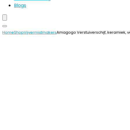
Blogs
Home
Shop
Vijvermistmakers
Amagogo Verstuiverschijf, keramiek, ve