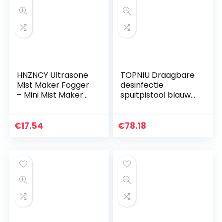
HNZNCY Ultrasone
TOPNIU Draagbare
Mist Maker Fogger
desinfectie
– Mini Mist Maker
spuitpistool blauw
Fogger,
licht Nano
Waterfontein Vijver
stoomspuitpistool,
Mist Machine
500ml elektrische
€
17.54
€
78.18
Verstuiver
sproeier, draadloze
Luchtbevochtiger,
desinfectie
voor Halloween,
sterilisatie spuitbus
Partij, Tuin Decor
voor buiten/binnen