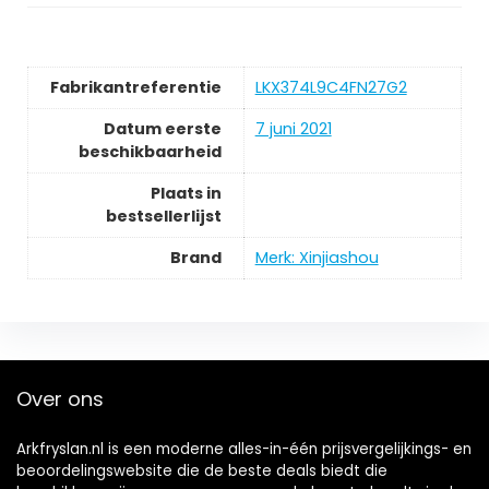
Fabrikantreferentie
LKX374L9C4FN27G2
Datum eerste
7 juni 2021
beschikbaarheid
Plaats in
bestsellerlijst
Brand
Merk: Xinjiashou
Over ons
Arkfryslan.nl is een moderne alles-in-één prijsvergelijkings- en
beoordelingswebsite die de beste deals biedt die