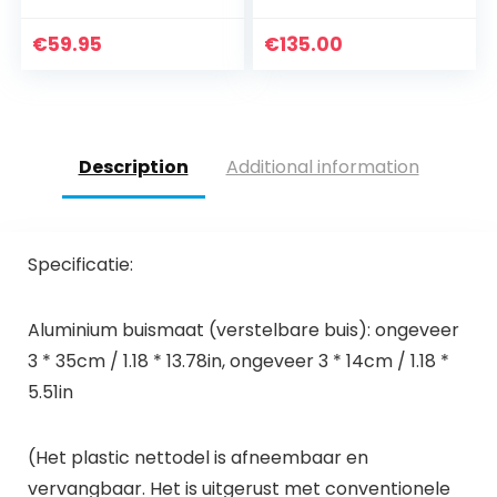
Waterdichte
Voeding Ultrasone
€
59.95
€
135.00
Fogger
Luchtbevochtiger
Roestvrij Staal
Vijver Mister
Fogger voor
Description
Additional information
Tuinieren en Vijver
Water Rockery Fish
Tank Vaas
Vogelbad
Specificatie:
Aluminium buismaat (verstelbare buis): ongeveer
3 * 35cm / 1.18 * 13.78in, ongeveer 3 * 14cm / 1.18 *
5.51in
(Het plastic nettodel is afneembaar en
vervangbaar. Het is uitgerust met conventionele