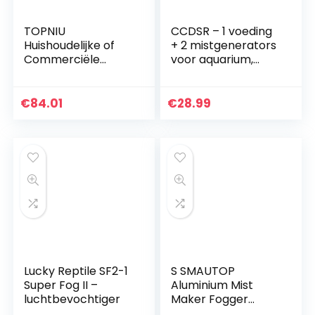
TOPNIU
CCDSR – 1 voeding
Huishoudelijke of
+ 2 mistgenerators
Commerciële
voor aquarium,
sproeiers Spuiter
vijver, mistmaker,
Nano Stoompistool
mistmaker,
Sterilisator,
luchtbevochtiger,
€
84.01
€
28.99
Desinfectie Blauw
landschapsdecorat
Licht Nano
ie, voor fontein,
Stoompistool,
vijver, aquarium
Blauw Licht
Desinfectie
Spuitpistool (Kleur:
Standaard)
Lucky Reptile SF2-1
S SMAUTOP
Super Fog II –
Aluminium Mist
luchtbevochtiger
Maker Fogger
Water met