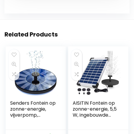
Related Products
Senders Fontein op
AISITIN Fontein op
zonne-energie,
zonne-energie, 5,5
vijverpomp,
W, ingebouwde
tuinwaterpomp
1500 mAh batterij,
met 1,0 W
solar vijverpomp,
monokristallijn
waterpomp,