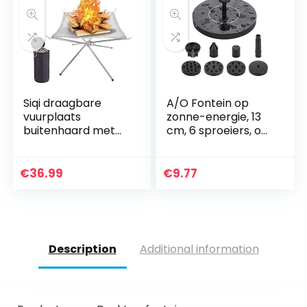
vogelbad, visbak
Siqi draagbare
A/O Fontein op
vuurplaats
zonne-energie, 13
buitenhaard met
cm, 6 sproeiers, op
draagtas
zonne-energie,
Oprolbare
vogelbad-
roestvrijstalen
waterfonteinpanee
€
36.99
€
9.77
houtskoolgaas en
l, kleine mini-
opvouwbare
fonteinset, voor
stands Picknick
aquarium, vijver,
Vreugdevuur
zwembad,
Vuurkorven
tuindecoratie
Description
Additional information
Houtgestookt voor
reizen Kamperen
en achtertuin