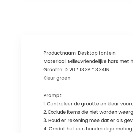
stands Picknick
Bakvormen
Vreugdevuur
Cake Supplies
Vuurkorven
Houtgestookt
voor reizen
Kamperen en
achtertuin
Productnaam: Desktop fontein
Materiaal: Milieuvriendelijke hars met 
Grootte: 12.20 * 13.38 * 3.34IN
Kleur groen
Prompt:
1. Controleer de grootte en kleur voor
2. Exclude items die niet worden weer
3. Houd er rekening mee dat er als gevo
4. Omdat het een handmatige meting is