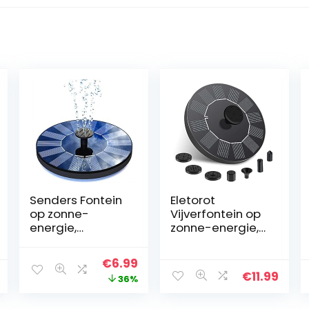
Senders Fontein
Eletorot
op zonne-
Vijverfontein op
energie,
zonne-energie,
vijverpomp,
voor tuin, buiten,
tuinwaterpomp
met 5 drijvende
Original
Current
€
6.99
met 1,0 W
sproeiers, voor
€
11.99
price
price
36%
monokristallijn
vogels, kleine
zonnepaneel,
vijvers,
was:
is: