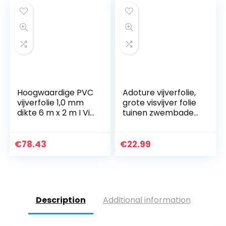
Water Vijvers
Beken Fonteinen
Vochtbestendig
Membraan,
9m/10m/12m
Hoogwaardige PVC
Adoture vijverfolie,
vijverfolie 1,0 mm
grote visvijver folie
dikte 6 m x 2 m I Vis
tuinen zwembaden
en plantvriendelijk,
Membraan
UV- en
versterkt
weerbestendig I
landschap 3M * 2M
€
78.43
€
22.99
Zwemvijver folie
Tuin vijver zwart I
Aquagart tuin- en
vijveraccessoires
Description
Additional information