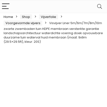
Home
Shop
Vijverfolie
Voorgevormde vijvers
Visvijver Liner 5m/6m/7m/8m/10m
zwarte zwembaden tuin HDPE membraan versterkte garantie
landschapsarchitectuur waterdichte voering doek opvouwbare
duurzame tuin waterval huid membraan (maat: 9x9m
(29.5×29.5ft), kleur: 20S)