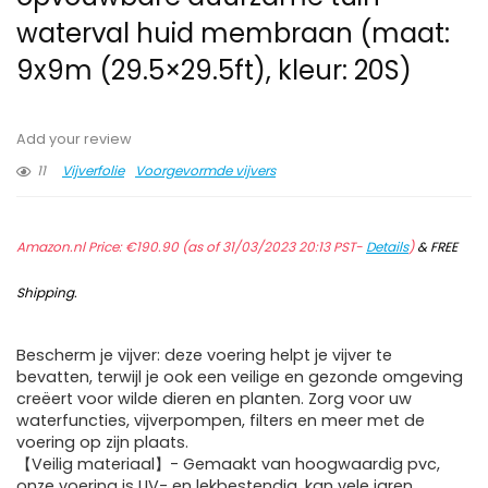
waterval huid membraan (maat:
9x9m (29.5×29.5ft), kleur: 20S)
Add your review
11
Vijverfolie
Voorgevormde vijvers
Amazon.nl Price:
€
190.90
(as of 31/03/2023 20:13 PST-
Details
)
&
FREE
Shipping
.
Bescherm je vijver: deze voering helpt je vijver te
bevatten, terwijl je ook een veilige en gezonde omgeving
creëert voor wilde dieren en planten. Zorg voor uw
waterfuncties, vijverpompen, filters en meer met de
voering op zijn plaats.
【Veilig materiaal】- Gemaakt van hoogwaardig pvc,
onze voering is UV- en lekbestendig, kan vele jaren