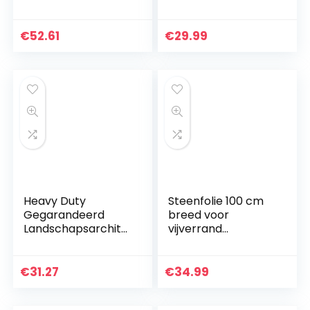
(wortelbestendig) •
2,5 m
3m x 6m x 0,5mm •
vele maten in
€
52.61
€
29.99
0,5mm / 1,0mm •
Uv-, vorst- en
weerbestendig
Heavy Duty
Steenfolie 100 cm
Gegarandeerd
breed voor
Landschapsarchite
vijverrand
ctuur Zwembad
fonteintuin
Vijver Huis Tuin
beekloop loopmat
Rubberen
beestje vijverfolie
€
31.27
€
34.99
Vijverfolie Zwarte
Vijverfolie Voor