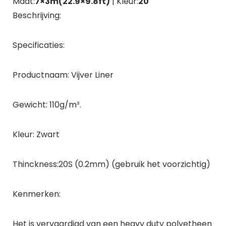
Maat:
7×3m(22.9×9.8ft)
| Kleur:
20
Beschrijving:
Specificaties:
Productnaam: Vijver Liner
Gewicht: 110g/m².
Kleur: Zwart
Thinckness:20S (0.2mm) (gebruik het voorzichtig)
Kenmerken:
Het is vervaardigd van een heavy duty polyetheen