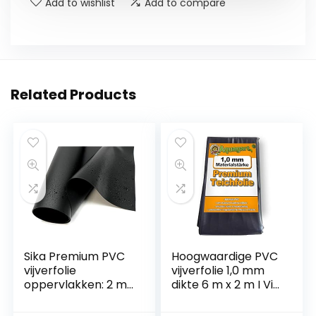
Add to wishlist
Add to compare
Related Products
Sika Premium PVC
Hoogwaardige PVC
vijverfolie
vijverfolie 1,0 mm
oppervlakken: 2 m²
dikte 6 m x 2 m I Vis
tot 80 m² & diktes:
en plantvriendelijk,
0,5 mm / 1,0 mm /
UV- en