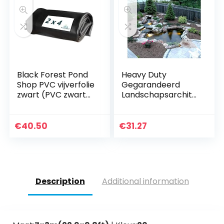
Black Forest Pond
Heavy Duty
Shop PVC vijverfolie
Gegarandeerd
zwart (PVC zwart
Landschapsarchite
0,50 mm, 2 x 4 m.)
ctuur Zwembad
Vijver Huis Tuin
Rubberen
€
40.50
€
31.27
Vijverfolie Zwarte
Vijverfolie Voor
Water Vijvers
Beken Fonteinen
Vochtbestendig
Description
Additional information
Membraan,
9m/10m/12m