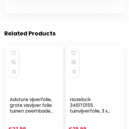
Related Products
Adoture vijverfolie,
Hozelock
grote visvijver folie
3461T0155
tuinen zwembaden
tuinvijverfolie, 3 x
Membraan
2,5 m
versterkt
landschap 3M * 2M