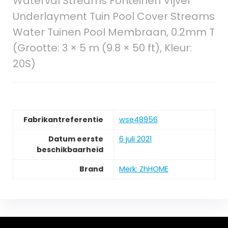
Waterval Streams Fonteinen Vijver
Underlayment Tuin Pool Cover Streams
Water Tuinen Pool Membraan, 0.2mm T
(Grootte: 3 × 5 m (9.8 × 50 ft), Kleur:
20S)
Fabrikantreferentie
wse48956
Datum eerste
6 juli 2021
beschikbaarheid
Brand
Merk: ZhHOME