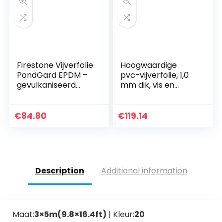
Firestone Vijverfolie
Hoogwaardige
PondGard EPDM –
pvc-vijverfolie, 1,0
gevulkaniseerd
mm dik, vis en
zwart 1 mm – voor
plantvriendelijk, uv-
professionele
en weerbestendig,
toepassingen –
zwemvijverfolie,
€
84.80
€
119.14
snijden 4,26 x 2 m
tuinvijver, zwart,
aquagart, tuin- en
vijveraccessoires,
verschillende
afmetingen 3m
Description
Additional information
lang Schwarz 6m
Breit
Maat:
3×5m(9.8×16.4ft)
| Kleur:
20