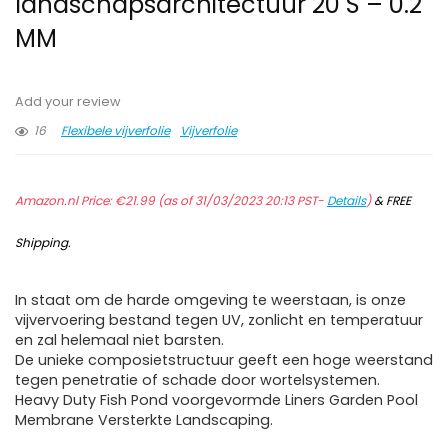
landschapsarchitectuur 20 S – 0.2
MM
Add your review
16
Flexibele vijverfolie
Vijverfolie
Amazon.nl Price:
€
21.99
(as of 31/03/2023 20:13 PST-
Details
)
&
FREE
Shipping
.
In staat om de harde omgeving te weerstaan, is onze
vijvervoering bestand tegen UV, zonlicht en temperatuur
en zal helemaal niet barsten.
De unieke composietstructuur geeft een hoge weerstand
tegen penetratie of schade door wortelsystemen.
Heavy Duty Fish Pond voorgevormde Liners Garden Pool
Membrane Versterkte Landscaping.