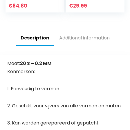
toepassingen –
€
84.80
€
29.99
snijden 4,26 x 2 m
Description
Additional information
Maat:
20 S – 0.2 MM
Kenmerken:
1. Eenvoudig te vormen.
2. Geschikt voor vijvers van alle vormen en maten
3. Kan worden gerepareerd of gepatcht