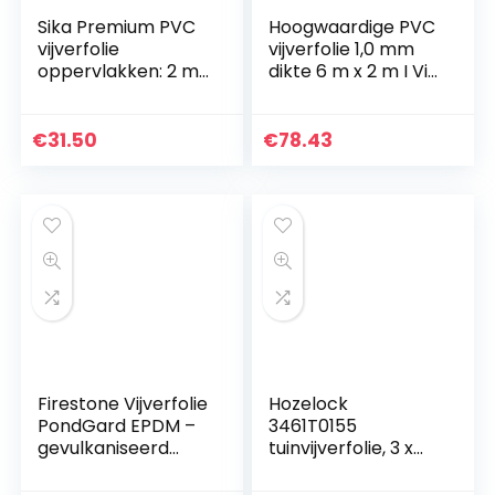
Sika Premium PVC
Hoogwaardige PVC
vijverfolie
vijverfolie 1,0 mm
oppervlakken: 2 m²
dikte 6 m x 2 m I Vis
tot 80 m² & diktes:
en plantvriendelijk,
0,5 mm / 1,0 mm /
UV- en
1,5 mm (Made in
weerbestendig I
€
31.50
€
78.43
Germany, 15 jaar
Zwemvijver folie
garantie) (PVC
Tuin vijver zwart I
dikte 0,5 mm, 2 m x
Aquagart tuin- en
3 m)
vijveraccessoires
Firestone Vijverfolie
Hozelock
PondGard EPDM –
3461T0155
gevulkaniseerd
tuinvijverfolie, 3 x
zwart 1 mm – voor
2,5 m
professionele