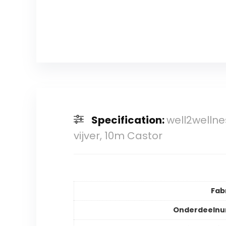
Specification:
well2welln
vijver, 10m Castor
Fab
Onderdeeln