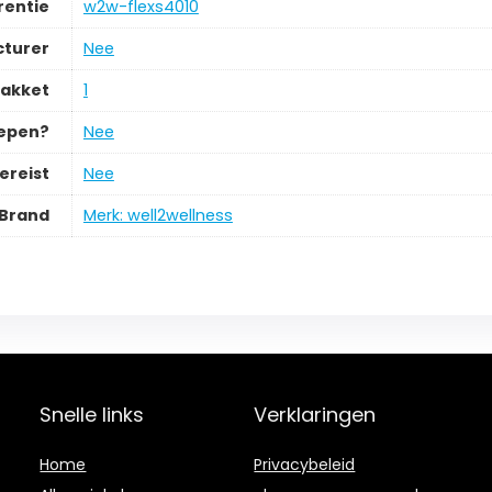
rentie
‎w2w-flexs4010
cturer
‎Nee
pakket
‎1
repen?
‎Nee
ereist
‎Nee
Brand
Merk: well2wellness
Snelle links
Verklaringen
Home
Privacybeleid