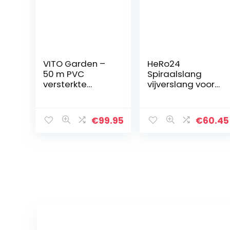
VITO Garden –
HeRo24
50 m PVC
Spiraalslang
versterkte
vijverslang voor
flexibele
beekloop,
tuinslang
filterinstallaties
LongLife 25 mm |
en vijvers 40 mm
€
99.95
€
60.45
1″ van robuust
20 m
kruis- en
tricotweefsel,
druk- en UV-
bestendig |
knikvrij |
verdraaiingsbes
tendig