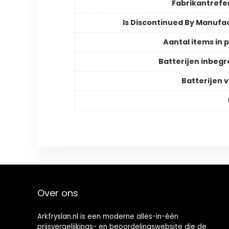
Fabrikantrefe
Is Discontinued By Manufa
Aantal items in 
Batterijen inbeg
Batterijen v
Over ons
Arkfryslan.nl is een moderne alles-in-één
prijsvergelijkings- en beoordelingswebsite die de