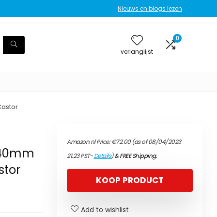
Nieuws en blogs lezen
0
verlanglijst
Castor
Amazon.nl Price:
€
72.00
(as of 08/04/2023
 40mm
21:23 PST-
Details
)
&
FREE Shipping
.
stor
KOOP PRODUCT
Add to wishlist