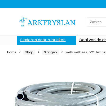
Search
for:
Bladeren door rubrieken
Deal van de d
Home
Shop
Slangen
well2wellness PVC Flex T