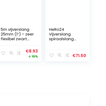
5m vijverslang
HeRo24
25mm (1″) – zeer
Vijverslang
flexibel zwart
spiraalslang
UV-bestendig
voor beekloop
en vijvers 50 mm
Original
Current
€
8.93
20 m lang
€
71.50
price
price
10%
was:
is:
€9.92.
€8.93.