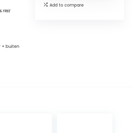
Add to compare
&
FREE
r + buiten