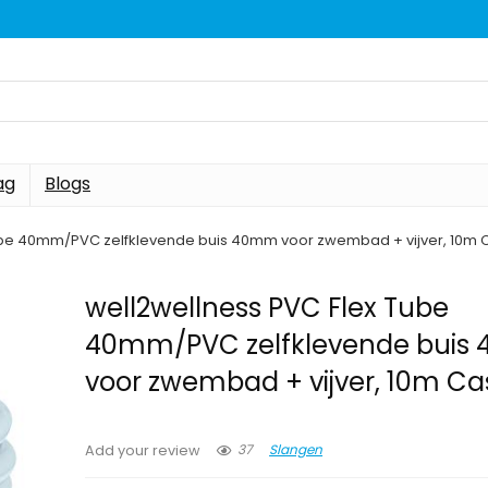
ag
Blogs
ube 40mm/PVC zelfklevende buis 40mm voor zwembad + vijver, 10m 
well2wellness PVC Flex Tube
40mm/PVC zelfklevende buis
voor zwembad + vijver, 10m Ca
37
Slangen
Add your review