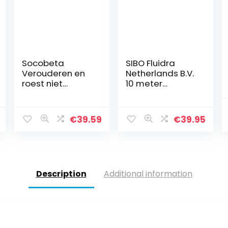
Socobeta
SIBO Fluidra
Verouderen en
Netherlands B.V.
roest niet
10 meter
gemakkelijk,
Aquaforte
multifunctioneel
vijverslang met
koper, 4
een diameter
€
39.59
€
39.95
ventielen voor
van 40 mm
het huishouden
Description
Additional information