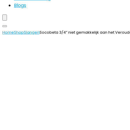
Blogs
Home
Shop
Slangen
Socobeta 3/4“ niet gemakkelijk aan het Verou