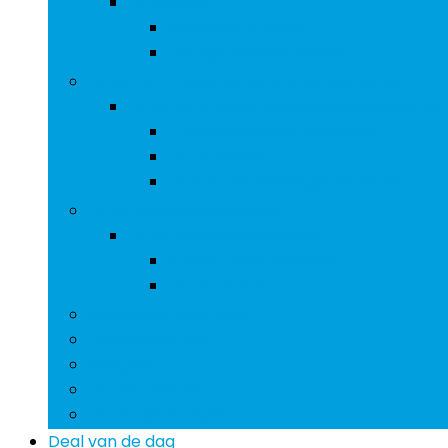
Vijverfolie
Flexibele vijverfolie
Voorgevormde vijvers
Vijververzorging and waterbehandeling
Vijververzorging and waterbehandeling
Schoonmaakgereedschap
Vijvernetten
Waterbehandelingsproducten
Vijvervisbenodigdheden
Vijvervisbenodigdheden
Schep- and visnetten
Vijvervisvoer
Complete vijversets
Slangadapters
Slangen
Vijverfonteinen
Vijvermistmakers
Deal van de dag