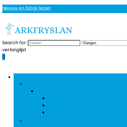
Nieuws en blogs lezen
Search for:
verlanglijst
0
Bladeren door rubrieken
Pompen
Pompen
Filterpompen
Fonteinpompen
Hogedrukpompen
Vijverfolie