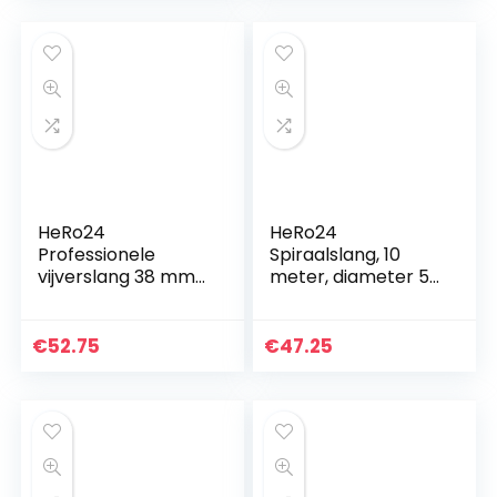
HeRo24
HeRo24
Professionele
Spiraalslang, 10
vijverslang 38 mm
meter, diameter 50
topkwaliteit 10
mm, voor vijvers,
meter verlijmd
pompen,
(PVC) V Type
beeklopen
€
52.75
€
47.25