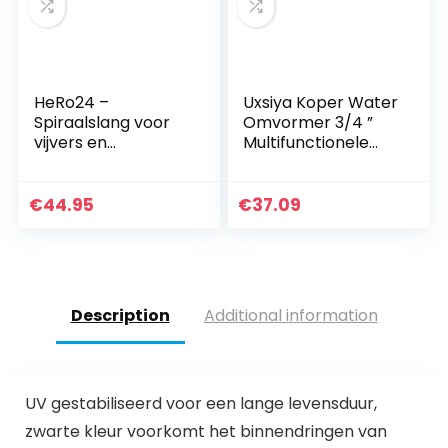
HeRo24 –
Uxsiya Koper Water
Spiraalslang voor
Omvormer 3/4 ”
vijvers en
Multifunctionele
beeklopen 40 mm
Niet Gemakkelijk te
lengte 10 m
Verouderen en
Roest, voor Tuin
€
44.95
€
37.09
Description
Additional information
UV gestabiliseerd voor een lange levensduur,
zwarte kleur voorkomt het binnendringen van