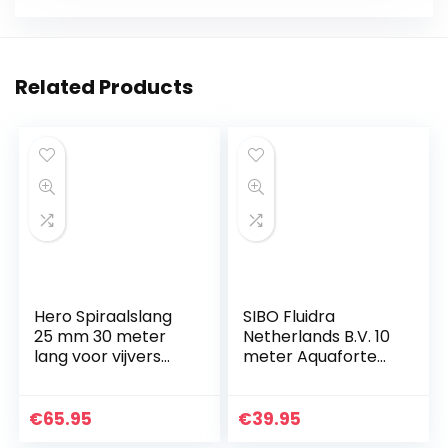
Related Products
Hero Spiraalslang
SIBO Fluidra
25 mm 30 meter
Netherlands B.V. 10
lang voor vijvers
meter Aquaforte
beekloop
vijverslang met een
diameter van 40
mm
€
65.95
€
39.95