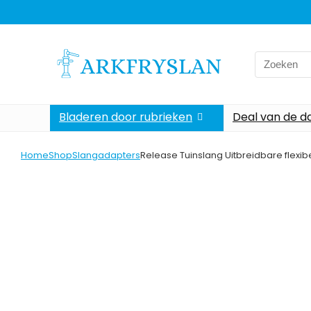
Search
for:
Bladeren door rubrieken
Deal van de d
Home
Shop
Slangadapters
Release Tuinslang Uitbreidbare flexibe