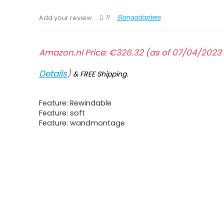
11
Slangadapters
Add your review
Amazon.nl Price:
€
326.32
(as of 07/04/2023 
Details
)
&
FREE Shipping
.
Feature: Rewindable
Feature: soft
Feature: wandmontage