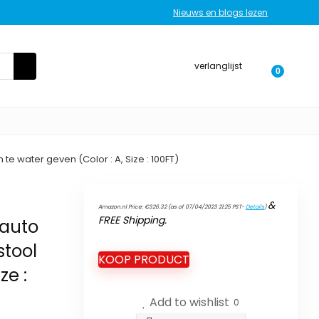
Nieuws en blogs lezen
verlanglijst
0
e water geven (Color : A, Size : 100FT)
e
&
Amazon.nl Price:
€
326.32
(as of 07/04/2023 21:25 PST-
Details
)
FREE Shipping
.
 auto
stool
KOOP PRODUCT
ze :
Add to wishlist
0