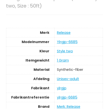
two, Size : 50ft)
Merk
‎Release
Modelnummer
‎Ylrgjp-6685
Kleur
‎Style two
Itemgewicht
‎1 Gram
Material
‎Synthetic-fiber
Afdeling
‎Unisex-adult
Fabrikant
‎ylrgjp
Fabrikantreferentie
‎ylrgjp-6685
Brand
Merk: Release