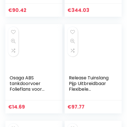
Micro Drip Pijp voor
Uitbreidbare
Irrring System 4 /
Flexibele Magic
€
90.42
€
344.03
7mm Slang (Color :
Slang Plastic Pijp
10m)
Irrigatie
Gereedschap (Size
: 50ft)
Osaga ABS
Release Tuinslang
tankdoorvoer
Pijp Uitbreidbaar
Folieflans voor
Flexibele
DN63 KG/HT
Verlengbare
buisleiding
Waterslang
tankverbinding
Tuinslang Magische
€
14.69
€
97.77
met tegenflens
Tuinslang Voor Car
Wash Stretch
(Color : With foam