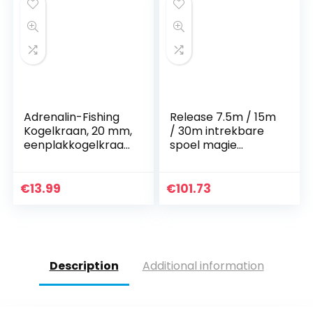
pot, Size : 50FT-15M
Extended)
Adrenalin-Fishing
Release 7.5m / 15m
Kogelkraan, 20 mm,
/ 30m intrekbare
eenplakkogelkraan
spoel magie
, DN20, afsluitkraan
flexibele tuin
van PVC-U met 2 x
waterslang voor
kleefmof
auto slang pijp
€
13.99
€
101.73
plastic slangen tuin
gieter met spray
(Color : 7.5M)
Description
Additional information