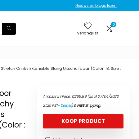
Nieuws en blogs lezen
0
verlanglijst
retch Crinks Extensible Slang Uitschuifbaar (Color : B, Size :
voor
Amazon.nl Price:
€
265.89
(as of 07/04/2023
tchy
21:25 PST-
Details
)
&
FREE Shipping
.
ks
KOOP PRODUCT
(Color :