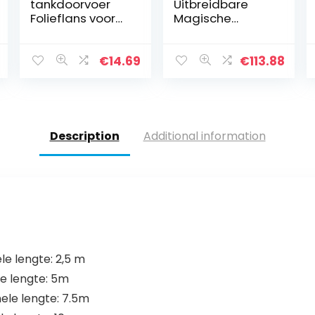
tankdoorvoer
Uitbreidbare
Folieflans voor
Magische
DN63 KG/HT
Tuinslang Onder
buisleiding
Druk Zetten
tankverbinding
Flexibele
€
14.69
€
113.88
met tegenflens
Tuinders
Waterslangen
Krimpt Tuinslang
Uitbreidbaar
(Color : Green,
Description
Additional information
Size : 33FT-10M
Extended)
ele lengte: 2,5 m
le lengte: 5m
nele lengte: 7.5m