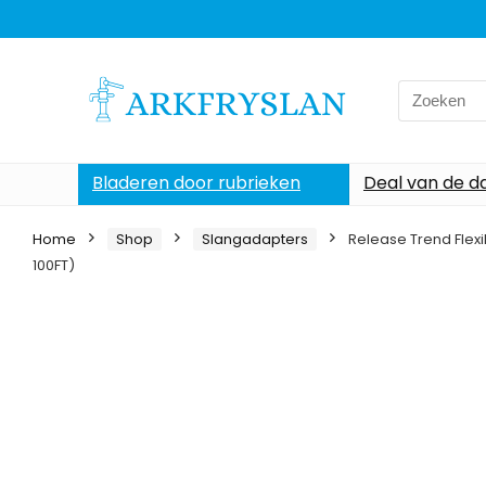
Search
for:
Bladeren door rubrieken
Deal van de d
Home
Shop
Slangadapters
Release Trend Flexi
100FT)