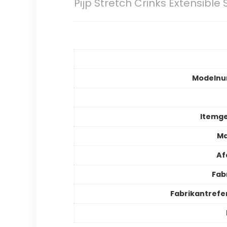
Pijp Stretch Crinks Extensible S
Modeln
Itemg
Ma
Af
Fab
Fabrikantrefe