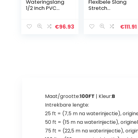
Wateringslang
Flexibele Slang
1/2 Inch PVC
Stretch
Auto Wassen
Uitbreidbare
Tuin Irrigatie Pijp
Magische Slang
Planten Bloem
Voor Auto
€
96.93
€
111.91
Sprinkler Tuin
Wassen Stretch
Slang
Tuin Slang Pijp
Greenhouse
Uitbreidbaar
Irrigeren (Size :
(Color : Pot, Size :
10M)
25FT-7.5M
Extended)
Maat/grootte:
100FT
| Kleur:
B
Intrekbare lengte:
25 ft = (7,5 m na waterinjectie), origin
50 ft = (15 m na waterinjectie), origine
75 ft = (22,5 m na waterinjectie), origi