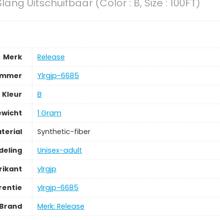
lang Uitschuifbaar (Color : B, Size : 100FT)
Merk
‎Release
ummer
‎Ylrgjp-6685
Kleur
‎B
ewicht
‎1 Gram
terial
‎Synthetic-fiber
deling
‎Unisex-adult
rikant
‎ylrgjp
rentie
‎ylrgjp-6685
Brand
Merk: Release