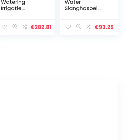
Watering
Water
Irrigatie
Slanghaspel
Flexibele
Winkelwagen
Uitbreidbare
Waterpijp
Magic Slang
Opbergrek
€
282.81
€
93.25
Tuinpijp met
Planting
Spray Water
Watering Kit
Pistool Hogedruk
Houder
Car Wash
Watering
Reinigingsgeree
Irrigatie Tuin
dschap (Color :
Slangen Levert
A, Size : 75FT)