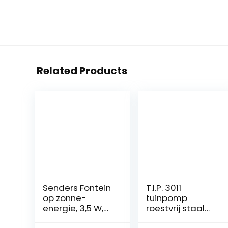
Related Products
Senders Fontein
T.I.P. 3011
op zonne-
tuinpomp
energie, 3,5 W,
roestvrij staal
vijverpomp op
GP 3000 INOX,