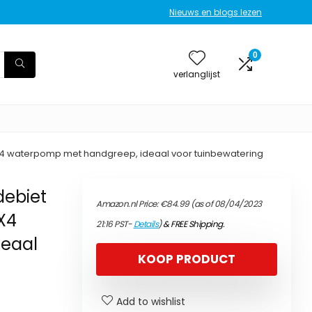
Nieuws en blogs lezen
0
verlanglijst
PX4 waterpomp met handgreep, ideaal voor tuinbewatering
debiet
Amazon.nl Price:
€
84.99
(as of 08/04/2023
X4
21:16 PST-
Details
)
&
FREE Shipping
.
eaal
KOOP PRODUCT
Add to wishlist