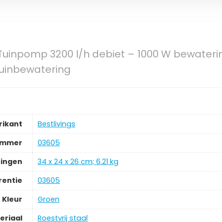
s Tuinpomp 3200 l/h debiet – 1000 W bewate
tuinbewatering
rikant
‎Bestlivings
ummer
‎03605
ingen
‎34 x 24 x 26 cm; 6.21 kg
rentie
‎03605
Kleur
‎Groen
eriaal
‎Roestvrij staal