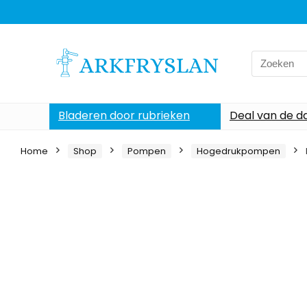
Search
for:
Bladeren door rubrieken
Deal van de d
Home
Shop
Pompen
Hogedrukpompen