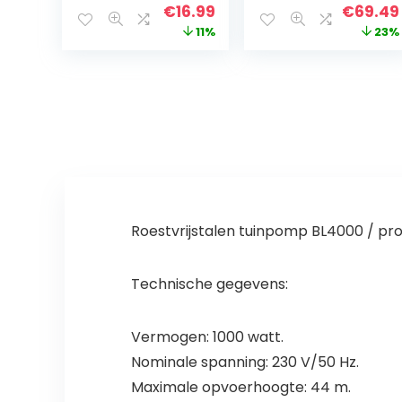
zonne-energie,
tot 2.950 l/h
Original
Current
Origina
€
16.99
€
69.49
drijvende
debiet
price
price
price
11%
23%
fonteinpomp
voor tuinvijver of
was:
is:
was:
fontein, vijver,
€18.99.
€16.99.
€89.95
vogelbad,
vishouder
Roestvrijstalen tuinpomp BL4000 / pr
Technische gegevens:
Vermogen: 1000 watt.
Nominale spanning: 230 V/50 Hz.
Maximale opvoerhoogte: 44 m.