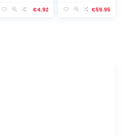
Schakelaar
voor fontein tuin
Connectors Tuin
waterspel
€
4.92
€
59.95
Watering
sierfontein
Irrigatie,
bronsteen pomp
Rood+Zwart
buiten 12V AC
500 l/h