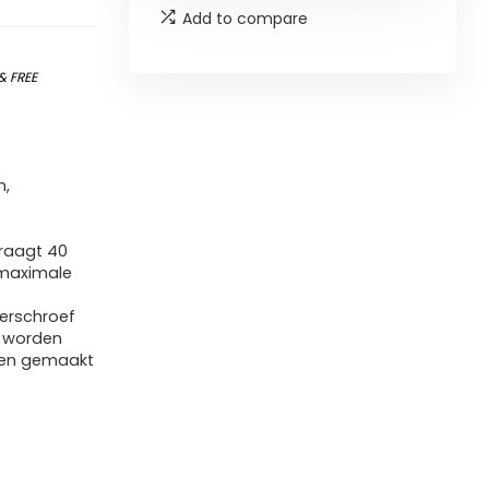
Add to compare
&
FREE
n,
m
raagt 40
 maximale
oerschroef
g worden
den gemaakt