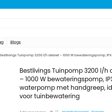
ag
Blogs
Bestlivings Tuinpomp 3200 l/h debiet – 1000 W bewateringspomp, I
Bestlivings Tuinpomp 3200 l/h 
– 1000 W bewateringspomp, IP
waterpomp met handgreep, id
voor tuinbewatering
72
Hogedrukpompen
Pompen
Add your review