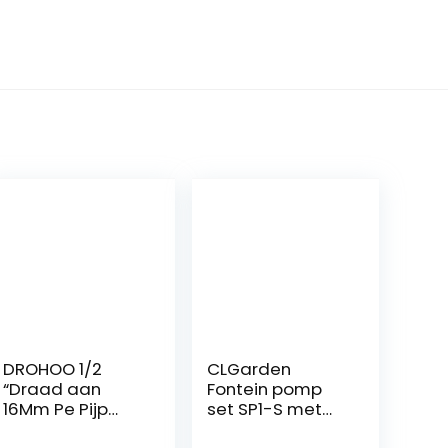
DROHOO 1/2
CLGarden
“Draad aan
Fontein pomp
16Mm Pe Pijp
set SP1-S met
Valve
LED-verlichting