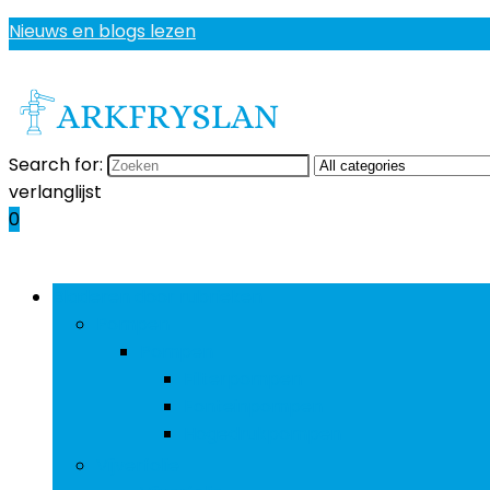
Nieuws en blogs lezen
Search for:
verlanglijst
0
Bladeren door rubrieken
Pompen
Pompen
Filterpompen
Fonteinpompen
Hogedrukpompen
Vijverfolie