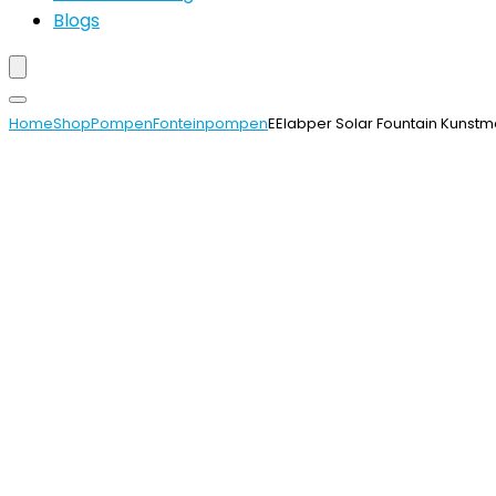
Blogs
Home
Shop
Pompen
Fonteinpompen
EElabper Solar Fountain Kunst