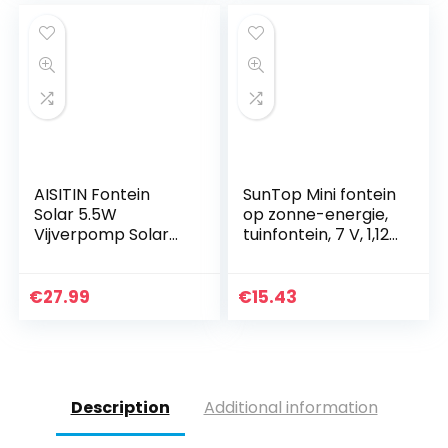
Dompel voor
fonteinstijlen voor
Vogelbad, Vijver,
zwembad,
Vissentank,
vogelbad, vijver,
Zwembad, Patio en
terras en
Tuin Decoratie
tuindecoratie
AISITIN Fontein
SunTop Mini fontein
Solar 5.5W
op zonne-energie,
Vijverpomp Solar
tuinfontein, 7 V, 1,12
Fountain
W, borstelloze
Ingebouwde
zonnepomp,
Batterij met 6
waterspel, fontein,
€
27.99
€
15.43
Fonteinstijlen Voor
fonteinpomp,
Tuinvogelbadvijver
monokristallijn
zonnepaneel,
fontein
Description
Additional information