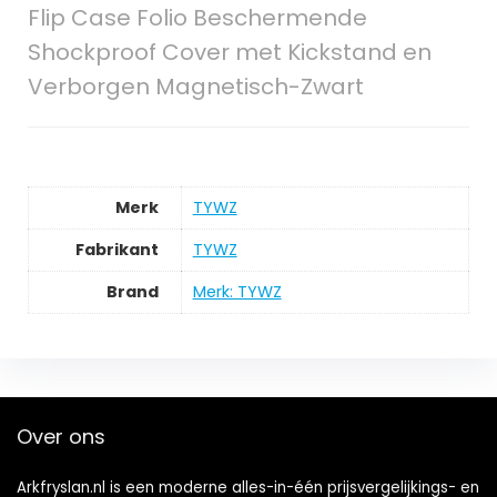
Flip Case Folio Beschermende
Shockproof Cover met Kickstand en
Verborgen Magnetisch-Zwart
Merk
‎TYWZ
Fabrikant
‎TYWZ
Brand
Merk: TYWZ
Over ons
Arkfryslan.nl is een moderne alles-in-één prijsvergelijkings- en