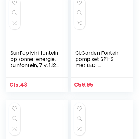
SunTop Mini fontein
CLGarden Fontein
op zonne-energie,
pomp set SP1-S
tuinfontein, 7 V, 1,12
met LED-
W, borstelloze
verlichting voor
zonnepomp,
fontein tuin
waterspel, fontein,
waterspel
€
15.43
€
59.95
fonteinpomp,
sierfontein
monokristallijn
bronsteen pomp
zonnepaneel,
buiten 12V AC 500
fontein
l/h