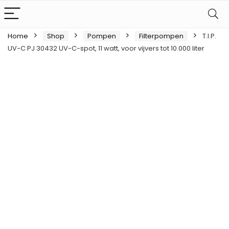
Home
Shop
Pompen
Filterpompen
T.I.P.
UV-C PJ 30432 UV-C-spot, 11 watt, voor vijvers tot 10.000 liter