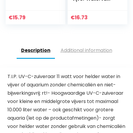
Fontein
Tuindecoratie
Buiten Vogelbad
€
15.79
€
16.73
Zonne-energie
Fontein Drijvend
Water
Description
Additional information
T.I.P. UV-C-zuiveraar 11 watt voor helder water in
vijver of aquarium zonder chemicaliën en niet-
bijwerkingsvrij: rt!- Hoogwaardige UV-C-zuiveraar
voor kleine en middelgrote vijvers tot maximaal
10.000 liter water – ook geschikt voor grotere
aquaria (let op de productafmetingen)- zorgt
voor helder water zonder gebruik van chemicaliën