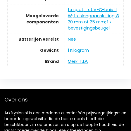
‎1 x spot; 1 x UV-C-buis 11
Meegeleverde
W; 1 x slangaansluiting Ø
componenten
20 mm of 25 mm; 1 x
bevestigingsbeugel
Batterijen vereist
‎Nee
Gewicht
‎1 Kilogram
Brand
Merk: T.I.P.
Over ons
Arkfryslan.nl is een moderne alles-in-één prijsvergelijkings- en
beoordelingswebsite die de beste deals biedt die
beschikbaar zijn op amazon en u op de hoogte houdt via de
laatst toegevoegde blogs. Alle afbeeldingen zijn