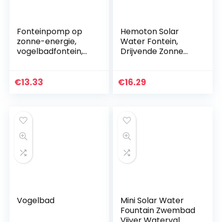
Fonteinpomp op
Hemoton Solar
zonne-energie,
Water Fontein,
vogelbadfontein,
Drijvende Zonne
drijvende
Aangedreven
waterfontein voor
Fontein Pomp
vogelbad, vijver,
Zonnepaneel
€
13.33
€
16.29
zwembad en tuin
Waterfontein voor
Outdoor Vogelbad,
Vijvers, Zwembad,
Vissentank,
Waterfietsen,
Tuindecoratie
Vogelbad
Mini Solar Water
Fountain Zwembad
Vijver Waterval