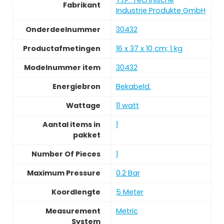
‎T.I.P. Technische
Fabrikant
Industrie Produkte GmbH
Onderdeelnummer
‎30432
Productafmetingen
‎16 x 37 x 10 cm; 1 kg
Modelnummer item
‎30432
Energiebron
‎Bekabeld.
Wattage
‎11 watt
Aantal items in
‎1
pakket
Number Of Pieces
‎1
Maximum Pressure
‎0.2 Bar
Koordlengte
‎5 Meter
Measurement
‎Metric
System