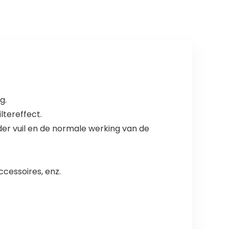
g.
ltereffect.
er vuil en de normale werking van de
ccessoires, enz.