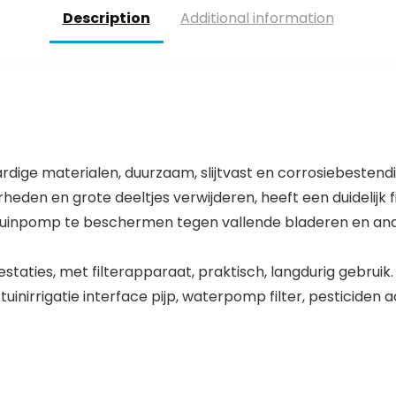
monokristallijn
Description
Additional information
zonnepaneel,
fontein
ge materialen, duurzaam, slijtvast en corrosiebestendi
heden en grote deeltjes verwijderen, heeft een duidelijk fi
 tuinpomp te beschermen tegen vallende bladeren en and
staties, met filterapparaat, praktisch, langdurig gebruik.
inirrigatie interface pijp, waterpomp filter, pesticiden a