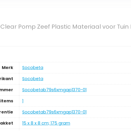
Clear Pomp Zeef Plastic Materiaal voor Tuin Ir
Merk
‎Socobeta
rikant
‎Socobeta
ummer
‎Socobetab79s6xmgap1370-01
 items
‎1
rentie
‎Socobetab79s6xmgap1370-01
pakket
‎15 x 8 x 8 cm; 175 gram