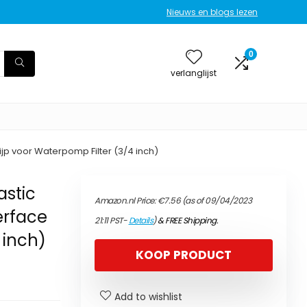
Nieuws en blogs lezen
0
verlanglijst
Pijp voor Waterpomp Filter (3/4 inch)
astic
Amazon.nl Price:
€
7.56
(as of 09/04/2023
terface
21:11 PST-
Details
)
&
FREE Shipping
.
 inch)
KOOP PRODUCT
Add to wishlist