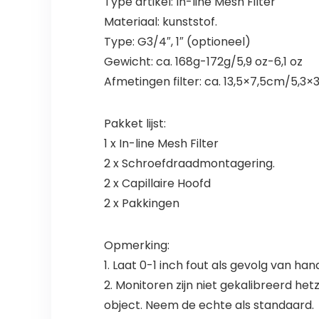
Type artikel: In-line Mesh Filter
Materiaal: kunststof.
Type: G3/4″, 1″ (optioneel)
Gewicht: ca. 168g-172g/5,9 oz-6,1 oz
Afmetingen filter: ca. 13,5×7,5cm/5,3×3
Pakket lijst:
1 x In-line Mesh Filter
2 x Schroefdraadmontagering.
2 x Capillaire Hoofd
2 x Pakkingen
Opmerking:
1. Laat 0-1 inch fout als gevolg van h
2. Monitoren zijn niet gekalibreerd h
object. Neem de echte als standaard.