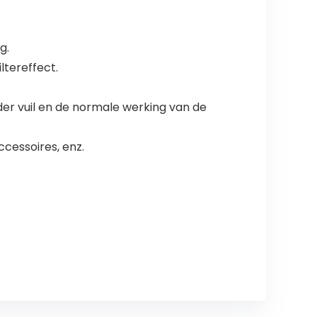
g.
ltereffect.
er vuil en de normale werking van de
ccessoires, enz.