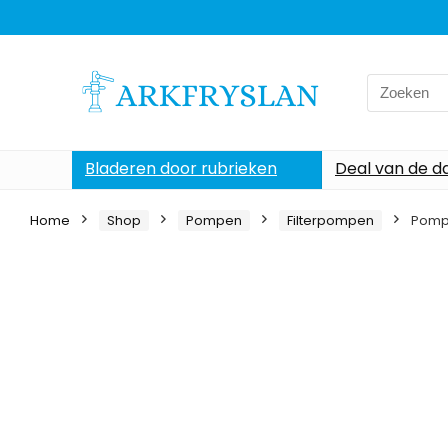
Search
for:
Bladeren door rubrieken
Deal van de d
Home
Shop
Pompen
Filterpompen
Pomp 