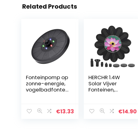
Related Products
Fonteinpomp op
HERCHR 1.4W
zonne-energie,
Solar Vijver
vogelbadfontei
Fonteinen,
n, drijvende
Vogelbad
waterfontein
Waterfonteinen
voor vogelbad,
Pomp voor
€
13.33
€
14.90
vijver, zwembad
Buitenshuis Tuin
en tuin
Landschap
Decoratie