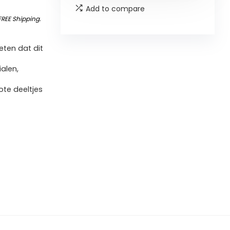
Add to compare
FREE Shipping
.
ten dat dit
alen,
ote deeltjes