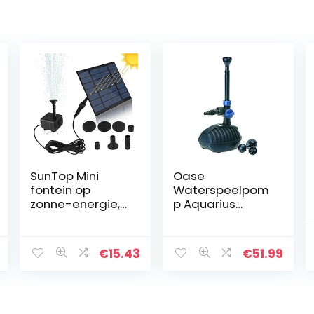
SunTop Mini
Oase
fontein op
Waterspeelpom
zonne-energie,
p Aquarius
tuinfontein, 7 V,
Vulset 1000
1,12 W,
borstelloze
€
15.43
€
51.99
zonnepomp,
waterspel,
fontein,
fonteinpomp,