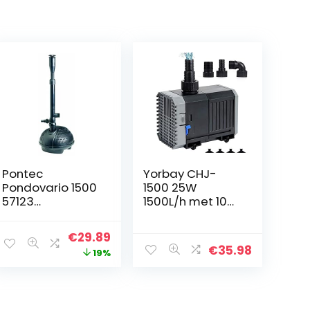
Pontec
Yorbay CHJ-
Pondovario 1500
1500 25W
57123
1500L/h met 10m
Vijverpomp,
lange
Fonteinpomp,
stroomkabel
Original
Current
€
29.89
vijverpomp
€
35.98
price
price
19%
tuinpomp voor
tuin, vijver, zoet
was:
is:
en zeewater
€36.95.
€29.89.
(herbruikbaar)