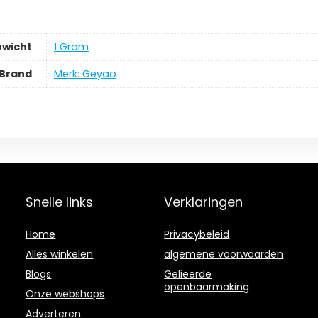
ewicht
‎1 Gram
Brand
Merk: Geyao
Snelle links
Verklaringen
Home
Privacybeleid
Alles winkelen
algemene voorwaarden
Blogs
Gelieerde
openbaarmaking
Onze webshops
Adverteren