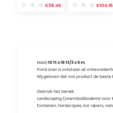
Vliegtuigen/ond
zwart, 2 x 5 m, 3 x
erzeeërs
6 m, 4 x 8 m, 5 x
€
38.45
€
104.15
Plonsbad
9 m, 6 x 10 m, 8 x
Waden Sprinkler
12 m (maat 13 ft
Zwembad
x 23 ft/4 x 7 m)
Outdoor 3-in-1
Opblaasbaar
PVC Voor
Kinderen
Automatische
Sprinkler
Buitenspatbad
Maat:
10 ft x 16 ft/3 x 5 m
Pond Liner is ontstaan uit ontevredenh
Wij geloven dat ons product de beste kw
Gebruik het bereik:
Landscaping (zwembadbodems voor kuns
fonteinen, hardscapes, koi-vijvers, natuu