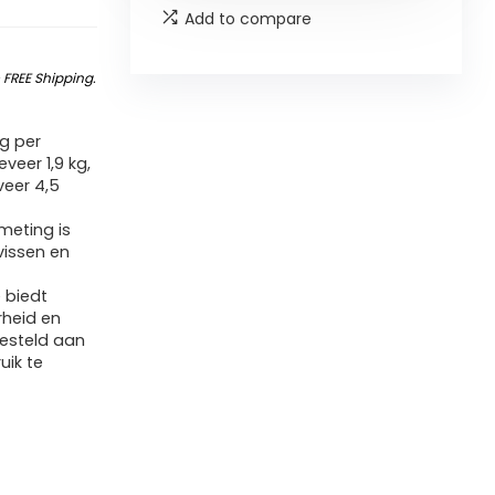
Add to compare
&
FREE Shipping
.
g per
veer 1,9 kg,
veer 4,5
meting is
vissen en
 biedt
heid en
esteld aan
uik te