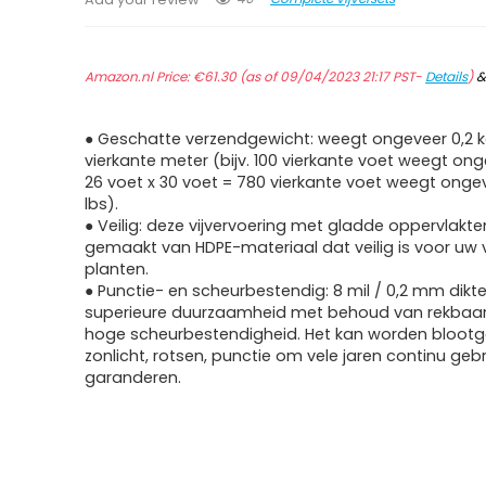
Amazon.nl Price:
€
61.30
(as of 09/04/2023 21:17 PST-
Details
)
● Geschatte verzendgewicht: weegt ongeveer 0,2 k
vierkante meter (bijv. 100 vierkante voet weegt onge
26 voet x 30 voet = 780 vierkante voet weegt onge
lbs).
● Veilig: deze vijvervoering met gladde oppervlakte
gemaakt van HDPE-materiaal dat veilig is voor uw 
planten.
● Punctie- en scheurbestendig: 8 mil / 0,2 mm dikte
superieure duurzaamheid met behoud van rekbaar
hoge scheurbestendigheid. Het kan worden blootg
zonlicht, rotsen, punctie om vele jaren continu gebr
garanderen.