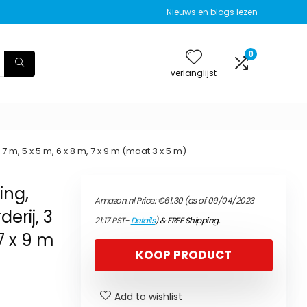
Nieuws en blogs lezen
0
verlanglijst
7 m, 5 x 5 m, 6 x 8 m, 7 x 9 m (maat 3 x 5 m)
ing,
Amazon.nl Price:
€
61.30
(as of 09/04/2023
erij, 3
21:17 PST-
Details
)
&
FREE Shipping
.
 7 x 9 m
KOOP PRODUCT
Add to wishlist