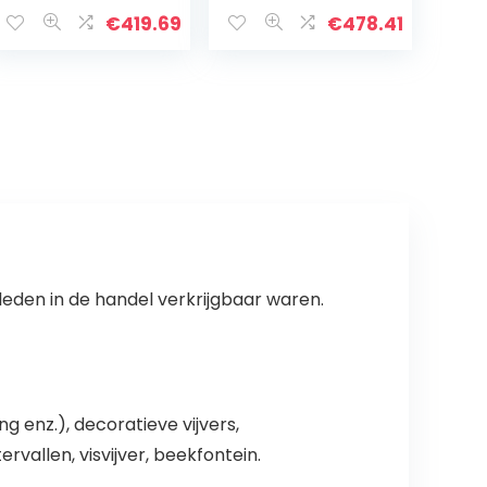
voering,
stof voor
versterkte
visvijver
€
419.69
€
478.41
landscaping
Bachbrunnen en
Garden Pool
watertuin
Reservoir River,
landschapsarchi
42 maten (Color
tectuur, 51
: Black, Size :
maten (Color :
10x10m)
Black, Size :
10x15m)
eleden in de handel verkrijgbaar waren.
enz.), decoratieve vijvers,
ervallen, visvijver, beekfontein.