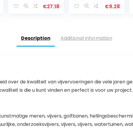
visvijvers
Schoonmakend
Beschermende
e Sponzen,
€
27.18
€
9.28
film voor Tuin
Schoonmakend
Zwembad Decor
e Sponzen
River Course, 35
Schoonmakend
maten (Color :
e Toebehoren
Black, Size :
Voor Badkuip
Description
Additional information
1x2m)
Keuken
Zwembad –
Geel
eid over de kwaliteit van vijvervoeringen die vele jaren g
aliteit is die u kunt vinden en perfect is voor uw project.
tmatige meren, vijvers, golfbanen, hellingsbescherming 
rlijke, onderzoeksvijvers, vijvers, vijvers, watertuinen, wat