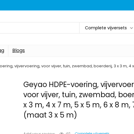
Complete vijversets
ag
Blogs
ing, vijvervoering, voor vijver, tuin, zwembad, boerderij, 3 x 3 m, 4 x 
Geyao HDPE-voering, vijvervoer
voor vijver, tuin, zwembad, boerd
x 3 m, 4 x 7 m, 5 x 5 m, 6 x 8 m,
(maat 3 x 5 m)
40
Complete vijversets
Add your review