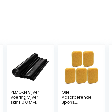
PLMOKN Vijver
Olie
voering vijver
Absorberende
skins 0.8 MM
Spons,
Zware zachte
Multifunctionele