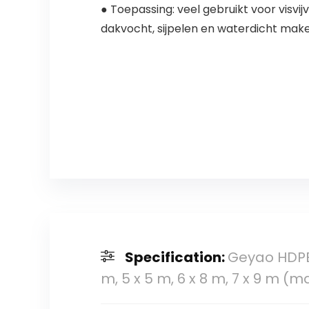
● Toepassing: veel gebruikt voor visv
dakvocht, sijpelen en waterdicht make
Specification:
Geyao HDPE-v
m, 5 x 5 m, 6 x 8 m, 7 x 9 m (m