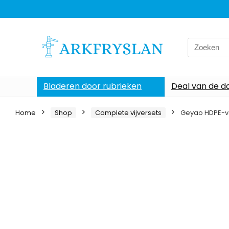
Search
for:
Bladeren door rubrieken
Deal van de d
Home
Shop
Complete vijversets
Geyao HDPE-voer