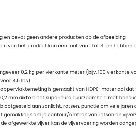
ing en bevat geen andere producten op de afbeelding.
n van het product kan een fout van 1 tot 3 cm hebben en
eveer 0,2 kg per vierkante meter (bijv. 100 vierkante vo
eer 4,5 lbs).
e oppervlaktemeting is gemaakt van HDPE-materiaal dat ve
 / 0,2 mm dikte biedt superieure duurzaamheid met behou
lootgesteld aan zonlicht, rotsen, punctie om vele jaren 
 het gemakkelijk om je contour/omtrek van rotsen en vijve
 de afgewerkte vijver kan de vijvervoering worden aang