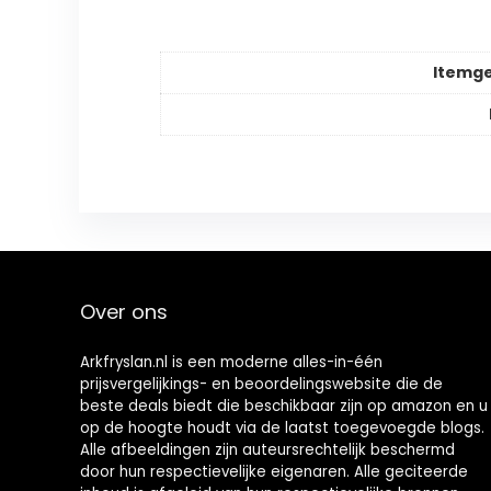
Itemg
Over ons
Arkfryslan.nl is een moderne alles-in-één
prijsvergelijkings- en beoordelingswebsite die de
beste deals biedt die beschikbaar zijn op amazon en u
op de hoogte houdt via de laatst toegevoegde blogs.
Alle afbeeldingen zijn auteursrechtelijk beschermd
door hun respectievelijke eigenaren. Alle geciteerde