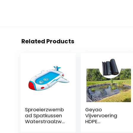
Related Products
Sproeierzwemb
Geyao
ad Spatkussen
Vijvervoering
Waterstraalzwe
HDPE
mbad Voor
vijvervoering,