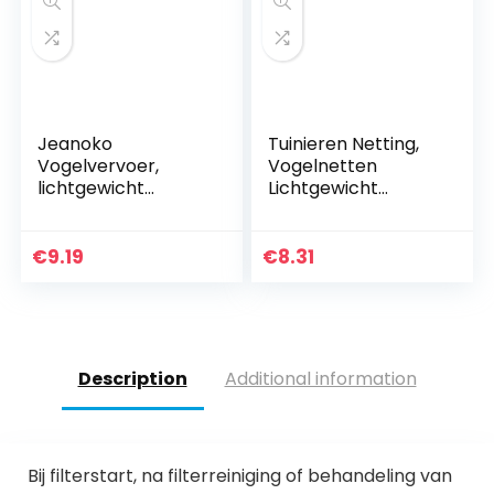
&
zwembad/vijvernet
/ 9961550
Jeanoko
Tuinieren Netting,
Vogelvervoer,
Vogelnetten
lichtgewicht
Lichtgewicht
tuinieren Netting
Netting Hoge
Hoge dichtheid
sterkte
Nylon Vijver Netting
Corrosiebestendig
€
9.19
€
8.31
Netting Tuin
heid Tuin Netting
Netting Frame voor
Frame Erwt Netting
Vining Groenten
voor Ochtend
Glorie
Description
Additional information
Bij filterstart, na filterreiniging of behandeling van