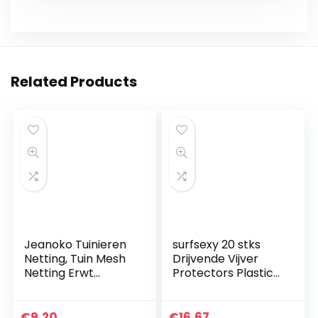
Related Products
Jeanoko Tuinieren
surfsexy 20 stks
Netting, Tuin Mesh
Drijvende Vijver
Netting Erwt
Protectors Plastic
Netting
Net Fish Guard Grid
Lichtgewicht Tuin
Cover voor Vogels
Planting Tool voor
Ongedierte
€
9.20
€
16.67