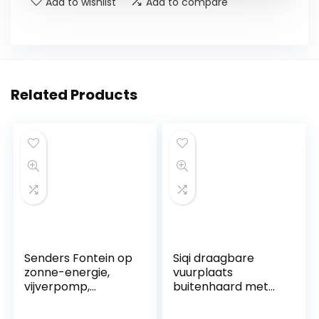
Add to wishlist
Add to compare
Related Products
Senders Fontein op
Siqi draagbare
zonne-energie,
vuurplaats
vijverpomp,
buitenhaard met
tuinwaterpomp
draagtas
met 1,0 W
Oprolbare