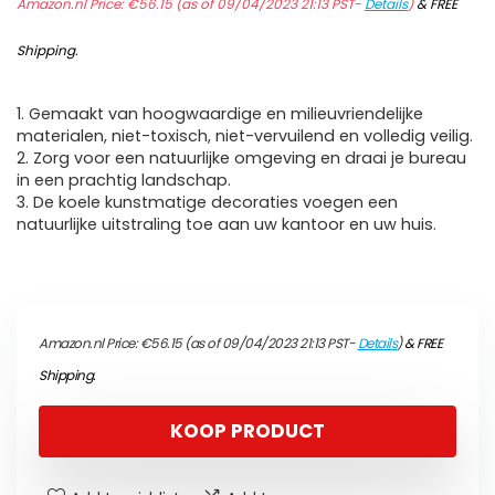
Amazon.nl Price:
€
56.15
(as of 09/04/2023 21:13 PST-
Details
)
&
FREE
Shipping
.
1. Gemaakt van hoogwaardige en milieuvriendelijke
materialen, niet-toxisch, niet-vervuilend en volledig veilig.
2. Zorg voor een natuurlijke omgeving en draai je bureau
in een prachtig landschap.
3. De koele kunstmatige decoraties voegen een
natuurlijke uitstraling toe aan uw kantoor en uw huis.
Amazon.nl Price:
€
56.15
(as of 09/04/2023 21:13 PST-
Details
)
&
FREE
Shipping
.
KOOP PRODUCT