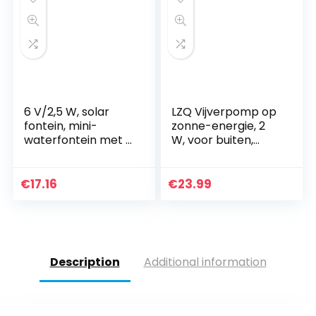
vijver/tuin/watercir
culatie
6 V/2,5 W, solar
LZQ Vijverpomp op
fontein, mini-
zonne-energie, 2
waterfontein met 7
W, voor buiten,
verschillende
waterpomp,
sproeiers voor de
tuinpomp voor tuin,
decoratie van
vogelbad, vijver,
€
17.16
€
23.99
gazon en tuin,
visbak,
zwembad van
waterspeldecorati
vogelbad
e
Description
Additional information