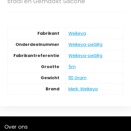
staal en Gemaakt Silicone
Fabrikant
‎Weikeya
Onderdeelnummer
‎Weikeya-peSiRg
Fabrikantreferentie
‎Weikeya-peSiRg
Grootte
‎5m
Gewicht
‎110 Gram
Brand
Merk: Weikeya
Over ons