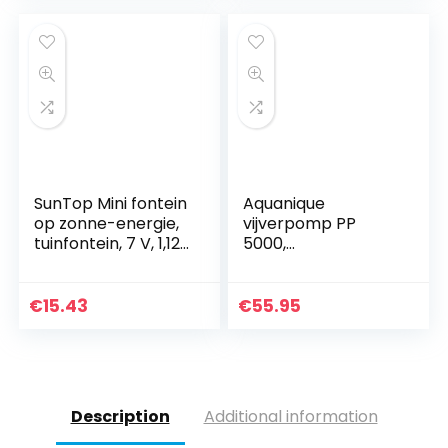
buiten 12V AC 500
was:
is:
l/h
€36.95.
€29.89.
SunTop Mini fontein
Aquanique
op zonne-energie,
vijverpomp PP
tuinfontein, 7 V, 1,12
5000,
W, borstelloze
filterpomp/beeklo
zonnepomp,
oppomp, pomp
waterspel, fontein,
voor vijver,
€
15.43
€
55.95
fonteinpomp,
tuinvijver, beekloop,
monokristallijn
waterval, fontein,
zonnepaneel,
5000 l/u
fontein
Description
Additional information