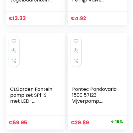
drijvende
Schakelaar
waterfontein voor
Connectors Tuin
vogelbad, vijver,
Watering Irrigatie,
€
13.33
€
4.92
zwembad en tuin
Rood+Zwart
CLGarden Fontein
Pontec Pondovario
pomp set SP1-S
1500 57123
met LED-
Vijverpomp,
verlichting voor
Fonteinpomp,
fontein tuin
waterspel
Original
Current
€
59.95
€
29.89
19%
sierfontein
price
price
bronsteen pomp