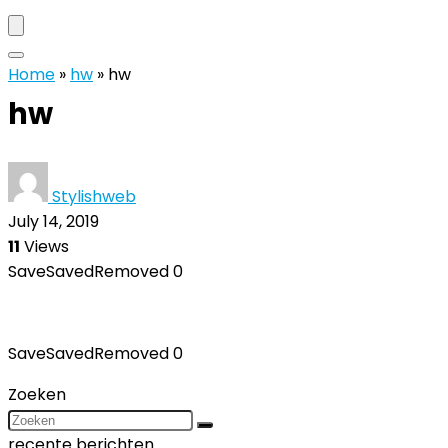
Home
»
hw
»
hw
hw
Stylishweb
July 14, 2019
11
Views
Save
Saved
Removed
0
Save
Saved
Removed
0
Zoeken
recente berichten