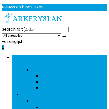
Nieuws en blogs lezen
Search for:
verlanglijst
0
Bladeren door rubrieken
Pompen
Pompen
Filterpompen
Fonteinpompen
Hogedrukpompen
Vijverfolie
Vijverfolie
Flexibele vijverfolie