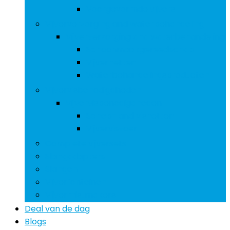
Voorgevormde vijvers
Vijververzorging and waterbehandeling
Vijververzorging and waterbehandeling
Schoonmaakgereedschap
Vijvernetten
Waterbehandelingsproducten
Vijvervisbenodigdheden
Vijvervisbenodigdheden
Schep- and visnetten
Vijvervisvoer
Complete vijversets
Slangadapters
Slangen
Vijverfonteinen
Vijvermistmakers
Deal van de dag
Blogs