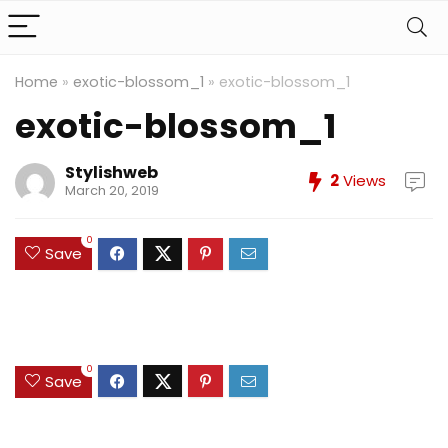
Home
»
exotic-blossom_1
»
exotic-blossom_1
exotic-blossom_1
Stylishweb
2
Views
March 20, 2019
0
Save
0
Save