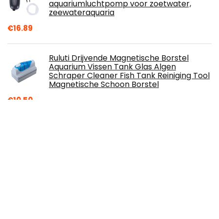
aquariumluchtpomp voor zoetwater,
zeewateraquaria
€
16.89
Ruluti Drijvende Magnetische Borstel
Aquarium Vissen Tank Glas Algen
Schraper Cleaner Fish Tank Reiniging Tool
Magnetische Schoon Borstel
€
10.50
TLM Toys Fontein op zonne-energie, 2 W,
milieuvriendelijke vijverpomp op zonne-
energie, met borstelloze dompelpomp,
tuinfontein op zonne-energie met 6
effecten, IP65 waterdicht, vogelbad, voor tuin, visbak
€
17.96
Socobeta Koper 3/4“ Multifunctionele 4