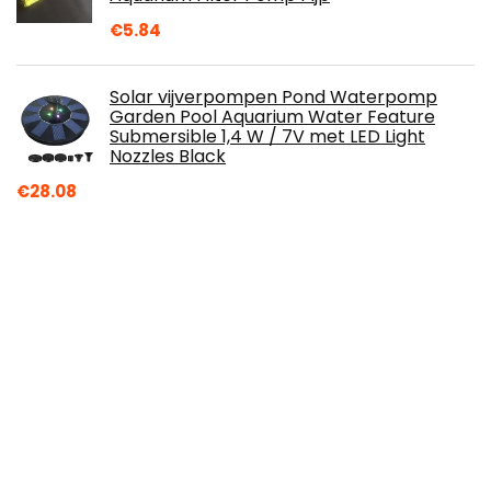
€
5.84
Solar vijverpompen Pond Waterpomp
Garden Pool Aquarium Water Feature
Submersible 1,4 W / 7V met LED Light
Nozzles Black
€
28.08
Waterpomp + automatische
start/stopfunctie zelfaanzuigende
drukwaterpomp tuinpomp 220 V 160 PSI
€
101.00
WXking Vijver skimmer drijvende,
filterspons en fontein opzetstuk
oppervlakte extractor, oase vijver
skimmer voor grote vijver, tuin vijver,
binnenplaats vijver