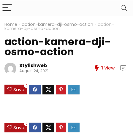
Home
»
action-kamera-dji-osmo-action
»
action-
kamera-dji-osmo-action
action-kamera-dji-
osmo-action
Stylishweb
1
View
August 24, 2021
0
Save
0
Save